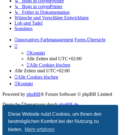
↳ Bugs in colymProfiler
↳ Bugs in colymPrinter
↳ Fehler in Dokumentation
Wünsche und Vorschläge Entwicklung
Lob und Tadel
Sonstiges
innovatives Farbmanagement
Foren-Übersicht
Kontakt
Alle Zeiten sind
UTC+02:00
Alle Cookies löschen
Alle Zeiten sind
UTC+02:00
Alle Cookies löschen
Kontakt
Powered by
phpBB
® Forum Software © phpBB Limited
Deutsche Übersetzung durch
phpBB.de
Diese Website nutzt Cookies, um Ihnen den
Datenschutz
|
Nutzungsbedingungen
bestmöglichen Komfort bei der Nutzung zu
bieten.
Mehr erfahren