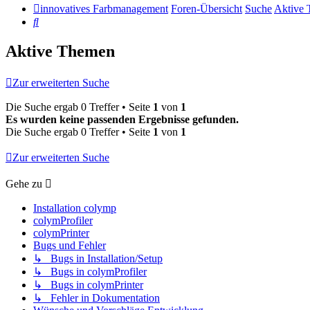
innovatives Farbmanagement
Foren-Übersicht
Suche
Aktive
Suche
Aktive Themen
Zur erweiterten Suche
Die Suche ergab 0 Treffer • Seite
1
von
1
Es wurden keine passenden Ergebnisse gefunden.
Die Suche ergab 0 Treffer • Seite
1
von
1
Zur erweiterten Suche
Gehe zu
Installation colymp
colymProfiler
colymPrinter
Bugs und Fehler
↳ Bugs in Installation/Setup
↳ Bugs in colymProfiler
↳ Bugs in colymPrinter
↳ Fehler in Dokumentation