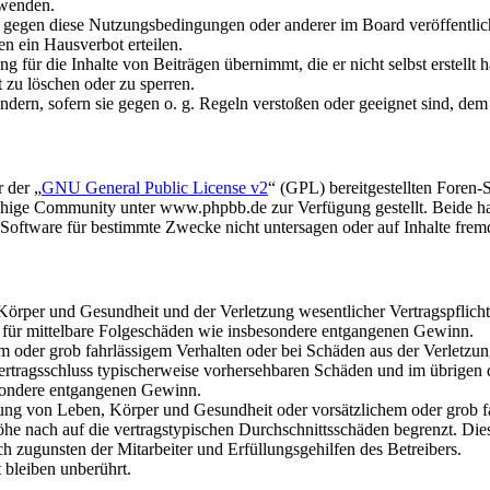
rwenden.
n gegen diese Nutzungsbedingungen oder anderer im Board veröffentli
n ein Hausverbot erteilen.
 für die Inhalte von Beiträgen übernimmt, die er nicht selbst erstellt 
t zu löschen oder zu sperren.
ändern, sofern sie gegen o. g. Regeln verstoßen oder geeignet sind, de
 der „
GNU General Public License v2
“ (GPL) bereitgestellten Fore
hige Community unter www.phpbb.de zur Verfügung gestellt. Beide hab
oftware für bestimmte Zwecke nicht untersagen oder auf Inhalte frem
rper und Gesundheit und der Verletzung wesentlicher Vertragspflichten
ch für mittelbare Folgeschäden wie insbesondere entgangenen Gewinn.
em oder grob fahrlässigem Verhalten oder bei Schäden aus der Verletz
i Vertragsschluss typischerweise vorhersehbaren Schäden und im übrigen
besondere entgangenen Gewinn.
ng von Leben, Körper und Gesundheit oder vorsätzlichem oder grob fah
e nach auf die vertragstypischen Durchschnittsschäden begrenzt. Dies
h zugunsten der Mitarbeiter und Erfüllungsgehilfen des Betreibers.
bleiben unberührt.