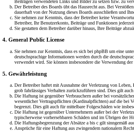
Beiträgen verwendeten Links und Bilder zu setzen bzw. zu ve
Der Betreiber des Boards übt das Hausrecht aus. Bei Verstöße
dauerhaft von der Nutzung dieses Boards ausschließen und Ihne
Sie nehmen zur Kenntnis, dass der Betreiber keine Verantwortung
Betreiber, Ihr Benutzerkonto, Beiträge und Funktionen jederzei
Sie gestatten dem Betreiber darüber hinaus, Ihre Beiträge abzu
4. General Public License
Sie nehmen zur Kenntnis, dass es sich bei phpBB um eine unter
deutschsprachige Informationen werden durch die deutschsprac
verwendet wird. Sie können insbesondere die Verwendung der S
5. Gewährleistung
Der Betreiber haftet mit Ausnahme der Verletzung von Leben, Kö
grob fahrlässiges Verhalten zurückzuführen sind. Dies gilt au
Die Haftung ist gegenüber Verbrauchern außer bei vorsätzlich
wesentlicher Vertragspflichten (Kardinalpflichten) auf die be
begrenzt. Dies gilt auch für mittelbare Folgeschäden wie ins
Die Haftung ist gegenüber Unternehmern außer bei der Verletzu
typischerweise vorhersehbaren Schäden und im Übrigen der Höh
Die Haftungsbegrenzung der Absätze a bis c gilt sinngemäß auc
Ansprüche für eine Haftung aus zwingendem nationalem Recht 