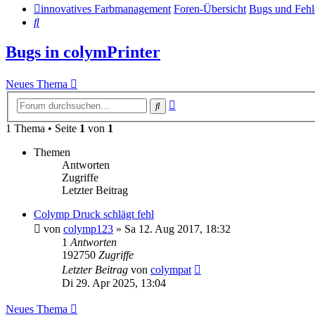
innovatives Farbmanagement
Foren-Übersicht
Bugs und Fehl
Suche
Bugs in colymPrinter
Neues Thema
Erweiterte
Suche
Suche
1 Thema • Seite
1
von
1
Themen
Antworten
Zugriffe
Letzter Beitrag
Colymp Druck schlägt fehl
von
colymp123
»
Sa 12. Aug 2017, 18:32
1
Antworten
192750
Zugriffe
Letzter Beitrag
von
colympat
Di 29. Apr 2025, 13:04
Neues Thema