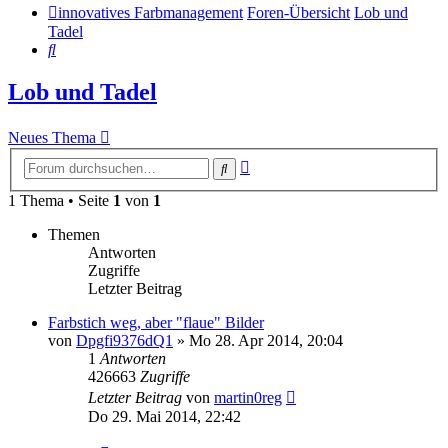
innovatives Farbmanagement
Foren-Übersicht
Lob und
Tadel
Suche
Lob und Tadel
Neues Thema
Erweiterte
Suche
Suche
1 Thema • Seite
1
von
1
Themen
Antworten
Zugriffe
Letzter Beitrag
Farbstich weg, aber "flaue" Bilder
von
Dpgfi9376dQ1
»
Mo 28. Apr 2014, 20:04
1
Antworten
426663
Zugriffe
Letzter Beitrag
von
martin0reg
Do 29. Mai 2014, 22:42