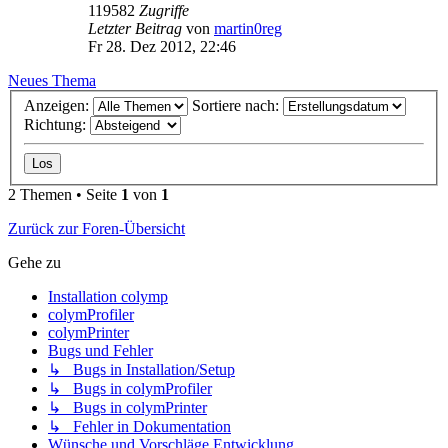
119582
Zugriffe
Letzter Beitrag
von
martin0reg
Fr 28. Dez 2012, 22:46
Neues Thema
Anzeigen:
Sortiere nach:
Richtung:
2 Themen • Seite
1
von
1
Zurück zur Foren-Übersicht
Gehe zu
Installation colymp
colymProfiler
colymPrinter
Bugs und Fehler
↳ Bugs in Installation/Setup
↳ Bugs in colymProfiler
↳ Bugs in colymPrinter
↳ Fehler in Dokumentation
Wünsche und Vorschläge Entwicklung