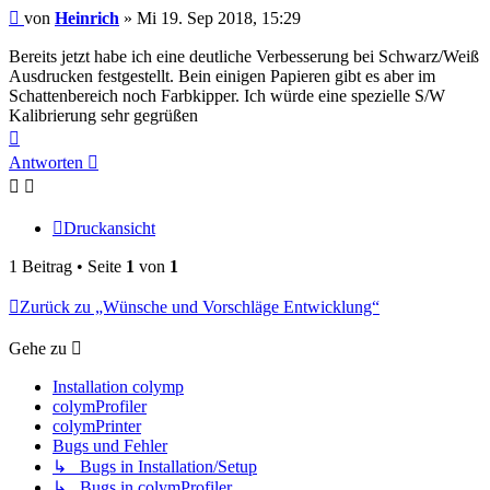
Beitrag
von
Heinrich
»
Mi 19. Sep 2018, 15:29
Bereits jetzt habe ich eine deutliche Verbesserung bei Schwarz/Weiß
Ausdrucken festgestellt. Bein einigen Papieren gibt es aber im
Schattenbereich noch Farbkipper. Ich würde eine spezielle S/W
Kalibrierung sehr gegrüßen
Nach
oben
Antworten
Druckansicht
1 Beitrag • Seite
1
von
1
Zurück zu „Wünsche und Vorschläge Entwicklung“
Gehe zu
Installation colymp
colymProfiler
colymPrinter
Bugs und Fehler
↳ Bugs in Installation/Setup
↳ Bugs in colymProfiler