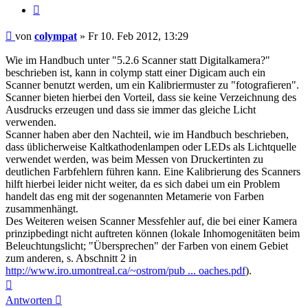
Zitieren
Beitrag
von
colympat
»
Fr 10. Feb 2012, 13:29
Wie im Handbuch unter "5.2.6 Scanner statt Digitalkamera?"
beschrieben ist, kann in colymp statt einer Digicam auch ein
Scanner benutzt werden, um ein Kalibriermuster zu "fotografieren".
Scanner bieten hierbei den Vorteil, dass sie keine Verzeichnung des
Ausdrucks erzeugen und dass sie immer das gleiche Licht
verwenden.
Scanner haben aber den Nachteil, wie im Handbuch beschrieben,
dass üblicherweise Kaltkathodenlampen oder LEDs als Lichtquelle
verwendet werden, was beim Messen von Druckertinten zu
deutlichen Farbfehlern führen kann. Eine Kalibrierung des Scanners
hilft hierbei leider nicht weiter, da es sich dabei um ein Problem
handelt das eng mit der sogenannten Metamerie von Farben
zusammenhängt.
Des Weiteren weisen Scanner Messfehler auf, die bei einer Kamera
prinzipbedingt nicht auftreten können (lokale Inhomogenitäten beim
Beleuchtungslicht; "Übersprechen" der Farben von einem Gebiet
zum anderen, s. Abschnitt 2 in
http://www.iro.umontreal.ca/~ostrom/pub ... oaches.pdf
).
Nach
oben
Antworten